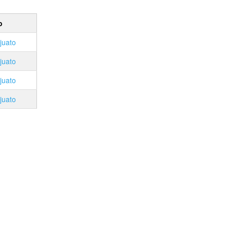
o
juato
juato
juato
juato