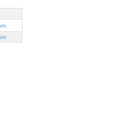
ato
ato