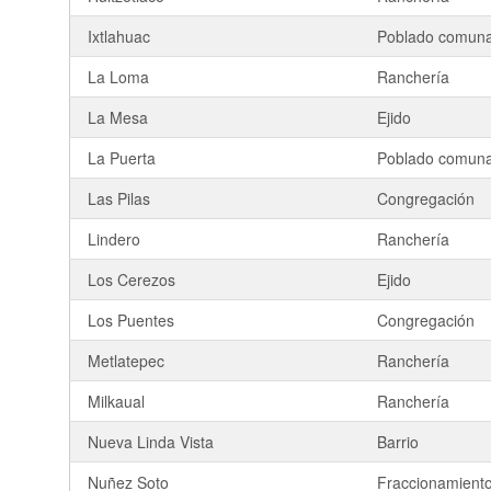
Ixtlahuac
Poblado comuna
La Loma
Ranchería
La Mesa
Ejido
La Puerta
Poblado comuna
Las Pilas
Congregación
Lindero
Ranchería
Los Cerezos
Ejido
Los Puentes
Congregación
Metlatepec
Ranchería
Milkaual
Ranchería
Nueva Linda Vista
Barrio
Nuñez Soto
Fraccionamient