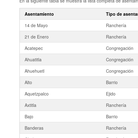
En la siguiente tabla se muestra la lista completa de asent
Asentamiento
Tipo de asent
14 de Mayo
Ranchería
21 de Enero
Ranchería
Acatepec
Congregación
Ahuatitla
Congregación
Ahuehuetl
Congregación
Alto
Barrio
Aquetzpalco
Ejido
Axtitla
Ranchería
Bajo
Barrio
Banderas
Ranchería