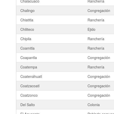
Chalacuaco
Ranchería
Chalingo
Congregación
Chiatitla
Ranchería
Chiliteco
Ejido
Chipila
Ranchería
Coamitla
Ranchería
Coapantla
Congregación
Coatempa
Ranchería
Coatenáhuatl
Congregación
Coatzacoatl
Congregación
Coatzonco
Congregación
Del Salto
Colonia