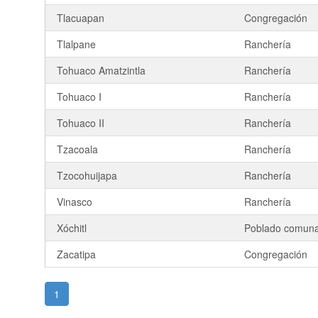
Tlacuapan
Congregación
Tlalpane
Ranchería
Tohuaco Amatzintla
Ranchería
Tohuaco I
Ranchería
Tohuaco II
Ranchería
Tzacoala
Ranchería
Tzocohuijapa
Ranchería
Vinasco
Ranchería
Xóchitl
Poblado comuna
Zacatipa
Congregación
1