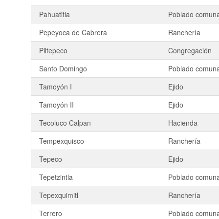
Pahuatitla
Poblado comuna
Pepeyoca de Cabrera
Ranchería
Piltepeco
Congregación
Santo Domingo
Poblado comuna
Tamoyón I
Ejido
Tamoyón II
Ejido
Tecoluco Calpan
Hacienda
Tempexquisco
Ranchería
Tepeco
Ejido
Tepetzintla
Poblado comuna
Tepexquimitl
Ranchería
Terrero
Poblado comuna