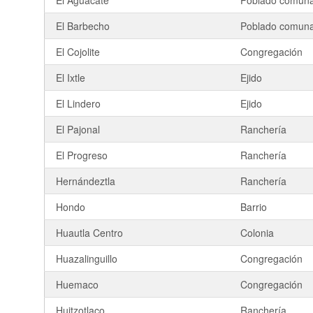
El Aguacate
Poblado comuna
El Barbecho
Poblado comuna
El Cojolite
Congregación
El Ixtle
Ejido
El Lindero
Ejido
El Pajonal
Ranchería
El Progreso
Ranchería
Hernándeztla
Ranchería
Hondo
Barrio
Huautla Centro
Colonia
Huazalinguillo
Congregación
Huemaco
Congregación
Huitzotlaco
Ranchería