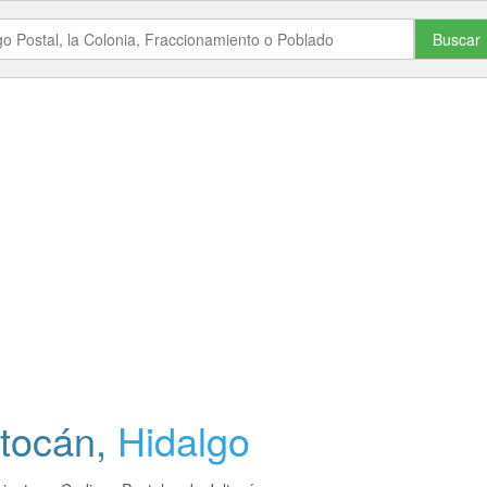
Buscar
ltocán
,
Hidalgo