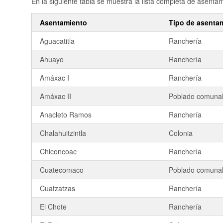
En la siguiente tabla se muestra la lista completa de asent
Asentamiento
Tipo de asenta
Aguacatitla
Ranchería
Ahuayo
Ranchería
Amáxac I
Ranchería
Amáxac II
Poblado comuna
Anacleto Ramos
Ranchería
Chalahuitzintla
Colonia
Chiconcoac
Ranchería
Cuatecomaco
Poblado comuna
Cuatzatzas
Ranchería
El Chote
Ranchería