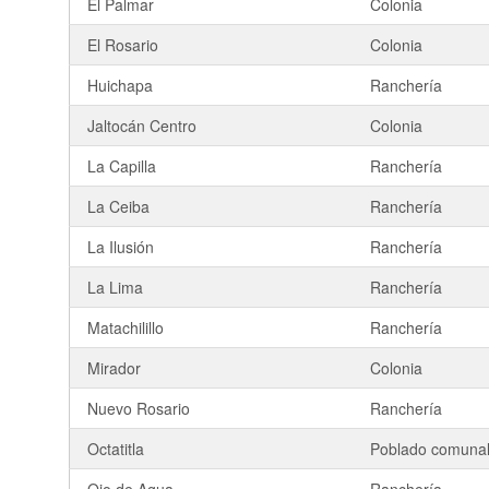
El Palmar
Colonia
El Rosario
Colonia
Huichapa
Ranchería
Jaltocán Centro
Colonia
La Capilla
Ranchería
La Ceiba
Ranchería
La Ilusión
Ranchería
La Lima
Ranchería
Matachilillo
Ranchería
Mirador
Colonia
Nuevo Rosario
Ranchería
Octatitla
Poblado comuna