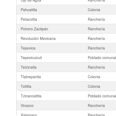
Ojo de Agua
Ranchería
Pahuatitla
Colonia
Petacotita
Ranchería
Potrero Zactipán
Ranchería
Revolución Mexicana
Ranchería
Tepexica
Ranchería
Tepexicuicuil
Poblado comuna
Tetzinatla
Ranchería
Tlalnepantla
Colonia
Toltitla
Colonia
Tzinancatitla
Poblado comuna
Vinazco
Ranchería
Xalamaco
Ranchería